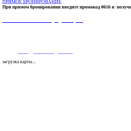
ПРЯМОЕ БРОНИРОВАНИЕ
При прямом бронировании введите промокод 0616 и получи
Контактная информация
+7(4822) 75-28-20
+7-930-151-06-50
E-mail:
cherrygarden.tver@mail.ru
загрузка карты...